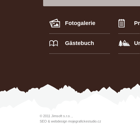
Fotogalerie
Pr
Gästebuch
U
© 2011
Jimsoft s.r.o.
,
SEO & webdesign
mojegrafickestudio.cz