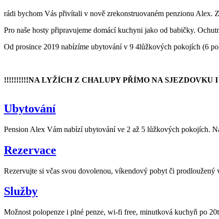
rádi bychom Vás přivítali v nově zrekonstruovaném penzionu Alex. Za
Pro naše hosty připravujeme domácí kuchyni jako od babičky. Ochutn
Od prosince 2019 nabízíme ubytování v 9 4lůžkových pokojích (6 poko
!!!!!!!!!!NA LYŽÍCH Z CHALUPY PŘÍMO NA SJEZDOVKU I 
Ubytování
Pension Alex Vám nabízí ubytování ve 2 až 5 lůžkových pokojích. Na tř
Rezervace
Rezervujte si včas svou dovolenou, víkendový pobyt či prodloužen
Služby
Možnost polopenze i plné penze, wi-fi free, minutková kuchyň po 20t