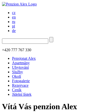
cz
en
ru
pl
de
+420 777 767 330
Pensjonat Alex
Apartmány
Ubytování
Služby
Okolí
Fotogalerie
Rezervace
Ceník
Jídelní lístek
Vítá Vás penzion Alex