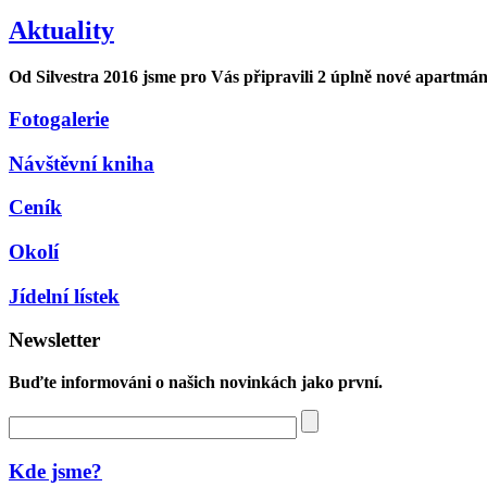
Aktuality
Od Silvestra 2016 jsme pro Vás připravili 2 úplně nové apartm
Fotogalerie
Návštěvní kniha
Ceník
Okolí
Jídelní lístek
Newsletter
Buďte informováni o našich novinkách jako první.
Kde jsme?