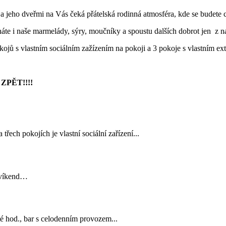
 jeho dveřmi na Vás čeká přátelská rodinná atmosféra, kde se budete c
áte i naše marmelády, sýry, moučníky a spoustu dalších dobrot jen z 
jů s vlastním sociálním zažízením na pokoji a 3 pokoje s vlastním ex
ZPĚT!!!!
ech pokojích je vlastní sociální zařízení...
ý víkend…
é hod., bar s celodenním provozem...